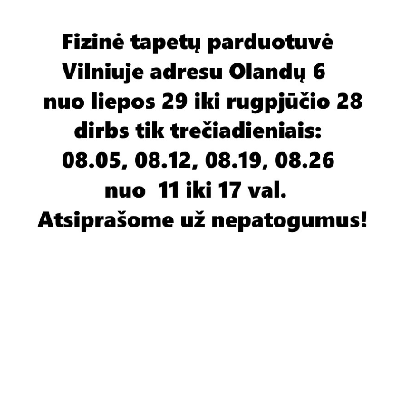
Į krepšelį
Plotis 4m , aukštis 2,67m
Flizelino pagrindu
Pristatymas - 4-8 savaitės
Gamintojas
AS Creation
Yra prekyboje ar
Užsakomi
užsakomi
Fototapeto pagrindas
Flizelinas
Fototapeto tematika
Flora
Fototapeto plotis
daugiau kaip 4 metrai
Fototapeto aukštis
daugiau kaip 2 metrai
Fototapeto kaina
200 € ir daugiau
Prekės aprašymas