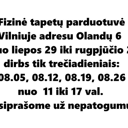
tės.
Pristatymas - 1-2