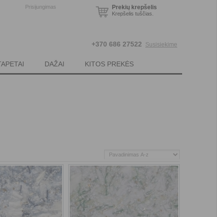
Prisijungimas
Prekių krepšelis
Krepšelis tuščias.
+370 686 27522
Susisiekime
TAPETAI
DAŽAI
KITOS PREKĖS