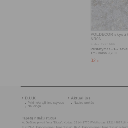
Pristatymas - 1-2 savai
D.U.K
Aktualijos
Pirkimo/grąžinimo sąlygos
Naujos prekės
Naudinga
Tapetų ir dažų studija
A. Guščios privati firma "Diora". Kodas: 221448770 PVM kodas: LT214487716. O
© 2026 A. Guščios privati firma "Diora". Be A. Guščios privati firma "Diora" sutiki