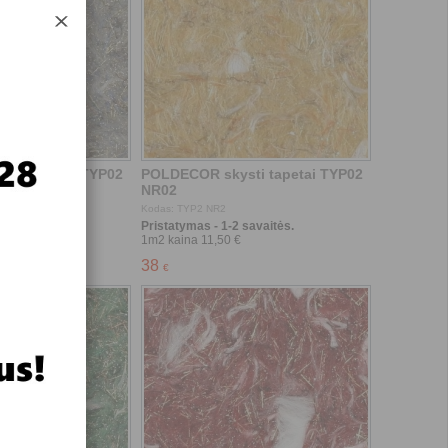
 savaitės.
Pristatymas - 1-2 savaitės.