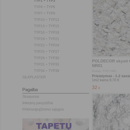
TYP1 ÷ TYP3
TYP4 ÷ TYP6
TYP7 ÷ TYP9
TYP10 ÷ TYP12
TYP13 ÷ TYP15
TYP16 ÷ TYP18
TYP19 ÷ TYP21
TYP22 ÷ TYP24
TYP25 ÷ TYP27
TYP28 ÷ TYP30
TYP31 ÷ TYP33
TYP34 ÷ TYP38
Pristatymas - 1-2 savai
SILKPLASTER
Pagalba
Straipsniai
Interjerų pavyzdžiai
Pirkimo/grąžinimo sąlygos