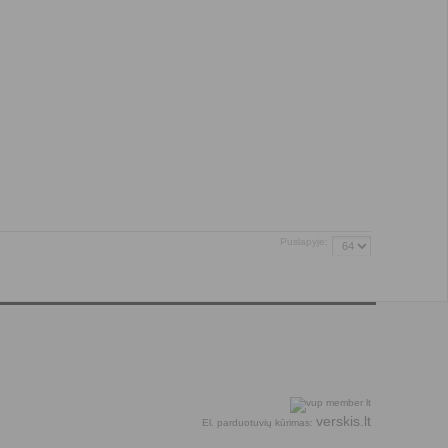
Puslapyje:
verskis.lt
El. parduotuvių kūrimas: