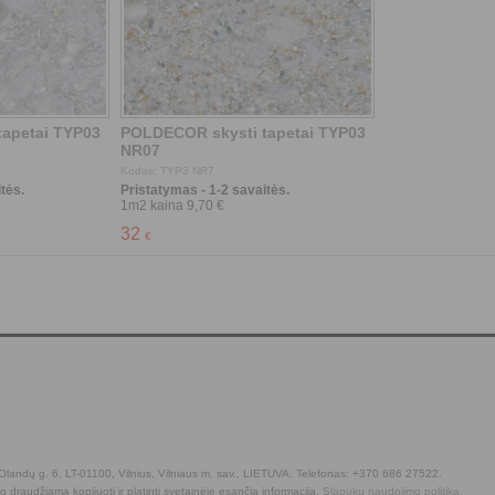
tės.
Pristatymas - 1-2 savaitės.
landų g. 6, LT-01100, Vilnius, Vilniaus m. sav., LIETUVA. Telefonas: +370 686 27522.
mo draudžiama kopijuoti ir platinti svetainėje esančią informaciją.
Slapukų naudojimo politika.