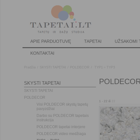
APIE PARDUOTUVĘ
TAPETAI
UŽSAKOMI 
KONTAKTAI
Pradžia
/
SKYSTI TAPETAI
/
POLDECOR
/
TYP1 ÷ TYP3
POLDECOR sk
SKYSTI TAPETAI
SKYSTI TAPETAI
POLDECOR
1
-
22
iš
22
Visi POLDECOR skystų tapetų
pavyzdžiai
Darbo su POLDECOR tapetais
instrukcija
POLDECOR tapetai interjere
POLDECOR video medžiaga