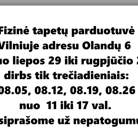
bos dekoratyviniai faktūriniai dažai vandens pagrindu , turi nedidelį metallic bli
ritimo kampo įvairiais tonais persiliejantį švelnų prisiliesti paviršių.
uojami pagal originalią Intone spalvų paletę. Pigmentai kainuoja papildomai.