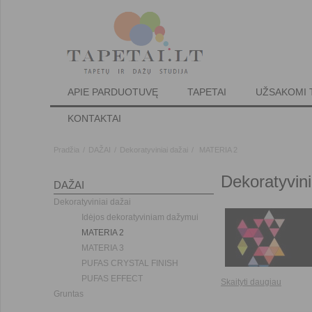
APIE PARDUOTUVĘ
TAPETAI
UŽSAKOMI 
KONTAKTAI
Pradžia
/
DAŽAI
/
Dekoratyviniai dažai
/
MATERIA 2
Dekoratyvin
DAŽAI
Dekoratyviniai dažai
Idėjos dekoratyviniam dažymui
MATERIA 2
MATERIA 3
PUFAS CRYSTAL FINISH
PUFAS EFFECT
Skaityti daugiau
Gruntas