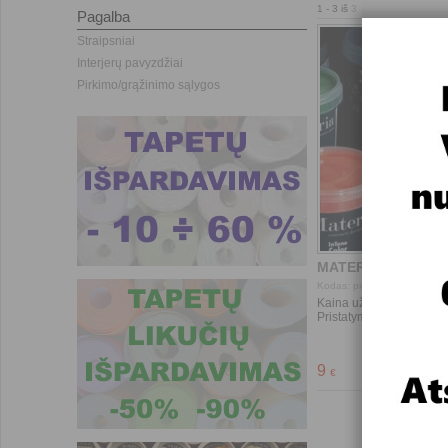
1
-
3
iš
3
Pagalba
Straipsniai
Interjerų pavyzdžiai
Pirkimo/grąžinimo sąlygos
MATERIA 2 yra italų gamy
kuria nuo šviesos ir jos k
Dažai savarankiškai ton