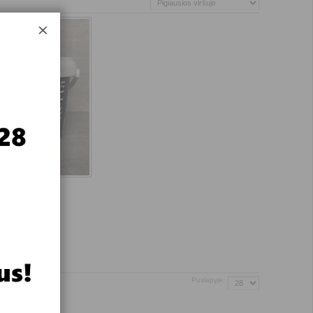
zgesį, su velvetiniu efektu. Dažuose esančios specialios dalelės
Puslapyje: