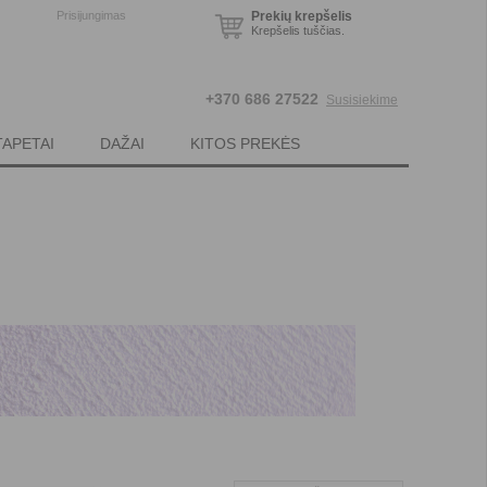
Prisijungimas
Prekių krepšelis
Krepšelis tuščias.
+370 686 27522
Susisiekime
TAPETAI
DAŽAI
KITOS PREKĖS