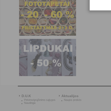
2,5ltr dažų ki
Darbo su MATERIA 2
- dekoruojamas paviršius
- jei tinka pačių dažų a
dažus ir labai kruopščiai 
pigmento papildomai.
- dengimui naudoti kiet
dekoravimui skirtą glaist
- dengiama vienu sluoksn
D.U.K
Aktualijos
suformuodami norimą rašt
Pirkimo/grąžinimo sąlygos
Naujos prekės
Naudinga
- dažų skiedimui, jei re