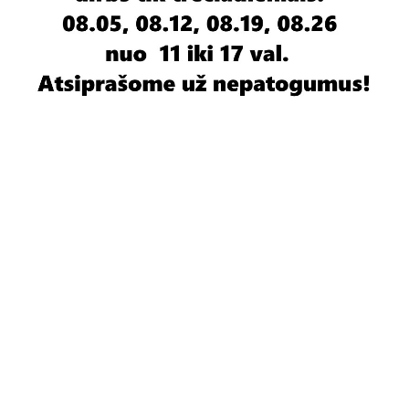
D.U.K
Pirkimo/grąžinimo sąlygos
Naudinga
Aktualijos
Naujos prekės
Tapetų ir dažų studija
© 2026 A. Guščios privati firma "Diora". Be A. Guščios privati firma "Diora" sutikimo draudžiama
kopijuoti ir platinti svetainėje esančią informaciją.
Slapukų naudojimo politika.
verskis.lt
El. parduotuvių kūrimas:
Į viršų