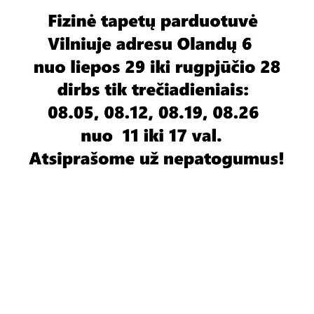
Į krepšelį
Plotis 5m , aukštis 3,33m
Flizelino pagrindu
Pristatymas - 4-8 savaitės
Gamintojas
AS Creation
Yra prekyboje ar
Užsakomi
užsakomi
Fototapeto pagrindas
Flizelinas
Fototapeto tematika
Fauna
Fototapeto plotis
daugiau kaip 4 metrai
Fototapeto aukštis
daugiau kaip 2 metrai
Fototapeto kaina
200 € ir daugiau
Prekės aprašymas