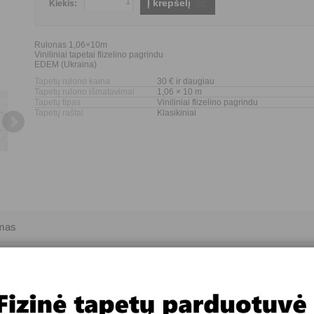
Į krepšelį
Kiekis:
Rulonas 1,06×10m
Viniliniai tapetai flizelino pagrindu
EDEM (Ukraina)
Tapetų rulono kaina
30 € ir daugiau
Tapetų rulono išmatavimai
1,06 × 10 m
Tapetų tipas
Viniliniai flizelino pagrindu
Tapetų raštai
Klasikiniai
imas