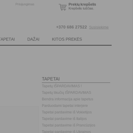
Prisijungimas
Prekių krepšelis
Krepšelis tuščias.
+370 686 27522
Susisiekime
TAPETAI
DAŽAI
KITOS PREKĖS
TAPETAI
Tapetų IŠPARDAVIMAS !
Tapetų likučių IŠPARDAVIMAS
Bendra informacija apie tapetus
Parduodami tapetai interjere
Tapetai pardavime iš Vokietijos
Tapetai pardavime iš Italijos
Tapetai pardavime iš Prancūzijos
Tapetai pardavime iš Ukrainos