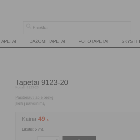
TAPETAI
DAŽOMI TAPETAI
FOTOTAPETAI
SKYSTI 
Tapetai 9123-20
Kodas:
9123-20
Pasiteirauti apie prekę
Įkelti į palyginimą
49
Kaina
€
Likutis:
5
vnt.