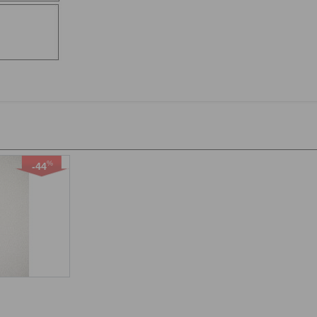
%
-44