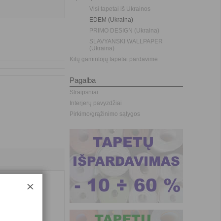
Visi tapetai iš Ukrainos
EDEM (Ukraina)
PRIMO DESIGN (Ukraina)
SLAVYANSKI WALLPAPER
(Ukraina)
Kitų gamintojų tapetai pardavime
Pagalba
Straipsniai
Interjerų pavyzdžiai
Pirkimo/grąžinimo sąlygos