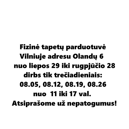
Rulonas 0,53×10m
Viniliniai tapetai popieriaus pagrindu
Rasch (Vokietija)
Gamintojas
RASCH
Tapetų rulono kaina
iki 9,99 €
Tapetų rulono
0,53 × 10 m
išmatavimai
Tapetų tipas
Viniliniai popieriaus pagrindu
Tapetų raštai
Augaliniai motyvai
Prekės aprašymas
Tapetų popieriaus pagrindu klijavimas
26,5 cm