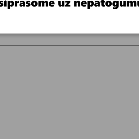
estus klausimais galite kreiptis ir el. paštu info@tapetai.lt arba telef
į sudėtinga, realu siųsti tik didesnio profilio ir didesnius kiekius ap