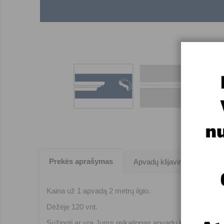
Prekės aprašymas
Apvadų klijavimas
Kaina už 1 apvadą 2 metrų ilgio.
Dėžėje 120 vnt.
Sužinoti ar yra Jums reikalingas apvadų kiekis ir juos į