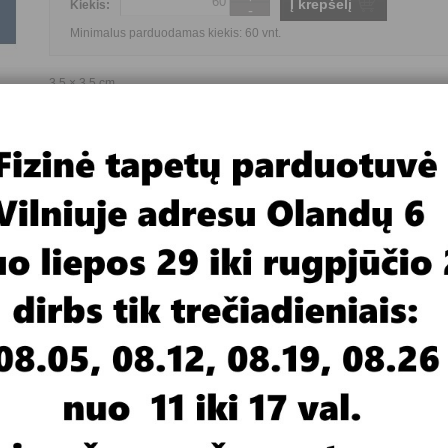
Į krepšelį
Kiekis:
-
Minimalus parduodamas kiekis: 60 vnt.
3,5 × 3,5 cm
Homestar (Voketija)
sigyti galima Tapetų ir dažų studijoje adresu Olandų 6, Vilnius.