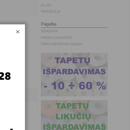
KLIJAI
PAVEIKSLAI
Pagalba
Straipsniai
Interjerų pavyzdžiai
Pirkimo/grąžinimo sąlygos