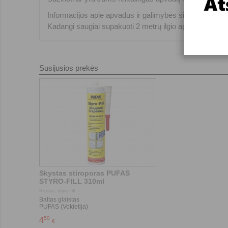
Informacijos apie apvadus ir galimybės siųsti į kitus mi
Kadangi saugiai supakuoti 2 metrų ilgio apvadų mažą kiek
Susijusios prekės