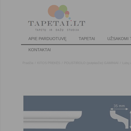
APIE PARDUOTUVĘ
TAPETAI
UŽSAKOMI 
KONTAKTAI
Pradžia
/
KITOS PREKĖS
/
POLISTIROLO (putplasčio) GAMINIAI
/
Lubų 