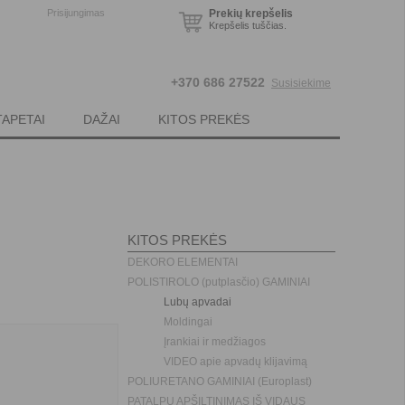
Prisijungimas
Prekių krepšelis
Krepšelis tuščias.
+370 686 27522
Susisiekime
TAPETAI
DAŽAI
KITOS PREKĖS
KITOS PREKĖS
DEKORO ELEMENTAI
POLISTIROLO (putplasčio) GAMINIAI
Lubų apvadai
Moldingai
Įrankiai ir medžiagos
VIDEO apie apvadų klijavimą
POLIURETANO GAMINIAI (Europlast)
PATALPŲ APŠILTINIMAS IŠ VIDAUS