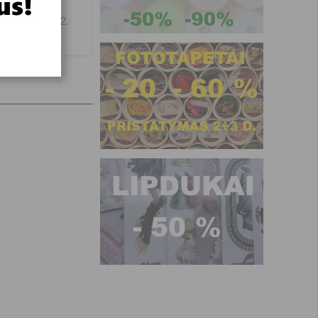
onu 8 686 27522.
vadų.