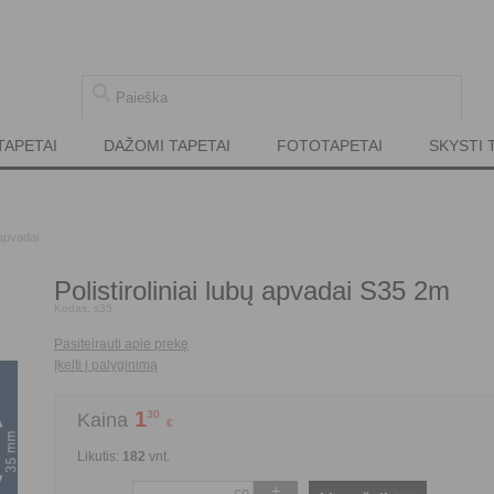
TAPETAI
DAŽOMI TAPETAI
FOTOTAPETAI
SKYSTI 
apvadai
Polistiroliniai lubų apvadai S35 2m
Kodas:
s35
Pasiteirauti apie prekę
Įkelti į palyginimą
1
30
Kaina
€
Likutis:
182
vnt.
+