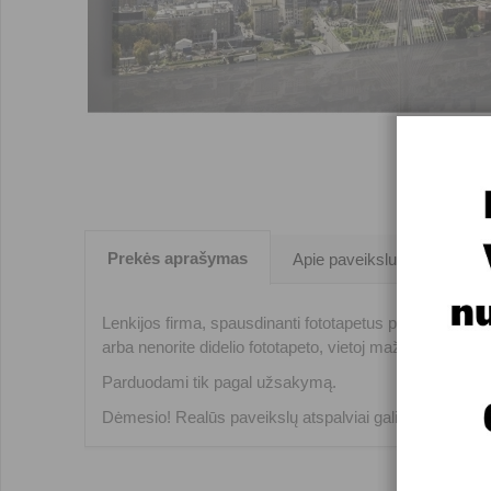
Prekės aprašymas
Apie paveikslus
Lenkijos firma, spausdinanti fototapetus prekiniu ženklu
arba nenorite didelio fototapeto, vietoj mažo fototapeto 
Parduodami tik pagal užsakymą.
Dėmesio! Realūs paveikslų atspalviai gali nežymiai ski