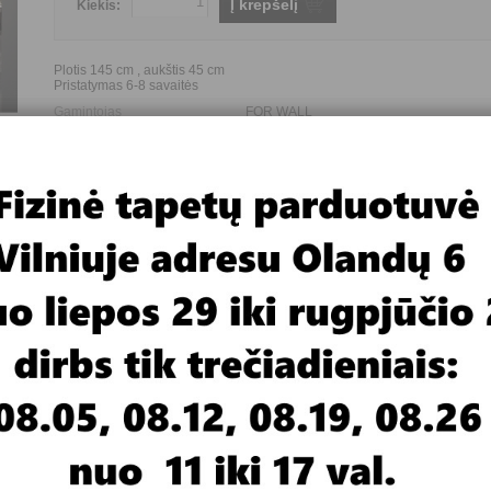
Į krepšelį
Kiekis:
Plotis 145 cm , aukštis 45 cm
Pristatymas 6-8 savaitės
Gamintojas
FOR WALL
Paveikslo tematika
Miestas
Paveikslo dalių skaičius
1
Paveikslo dydis (plotis*aukštis)
145*45 cm
 For Wall, gamina ir paveikslus - interjero dekoracijas. Jeigu neturite
geriau siūlyčiau kabinti vienos ar kelių dalių paveikslą.
rtis nuo pavyzdžio monitoriuje.