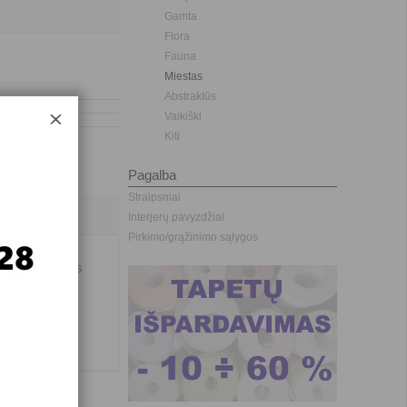
Gamta
Flora
Fauna
Miestas
Abstraktūs
Vaikiški
Kiti
Pagalba
Straipsniai
Interjerų pavyzdžiai
Pirkimo/grąžinimo sąlygos
 didelės sienos