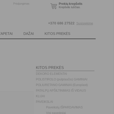
Prisijungimas
Prekių krepšelis
Krepšelis tuščias.
+370 686 27522
Susisiekime
TAPETAI
DAŽAI
KITOS PREKĖS
KITOS PREKĖS
DEKORO ELEMENTAI
POLISTIROLO (putplasčio) GAMINIAI
POLIURETANO GAMINIAI (Europlast)
PATALPŲ APŠILTINIMAS IŠ VIDAUS
KLIJAI
PAVEIKSLAI
Paveikslų IŠPARDAVIMAS
Visi paveikslai