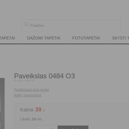
TAPETAI
DAŽOMI TAPETAI
FOTOTAPETAI
SKYSTI 
Paveikslas 0484 O3
Kodas:
484 O3
Pasiteirauti apie prekę
Įkelti į palyginimą
39
Kaina
€
Likutis:
10
vnt.