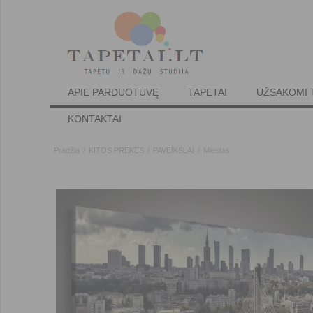
APIE PARDUOTUVĘ
TAPETAI
UŽSAKOMI 
KONTAKTAI
Pradžia
/
KITOS PREKĖS
/
PAVEIKSLAI
/
Miestas