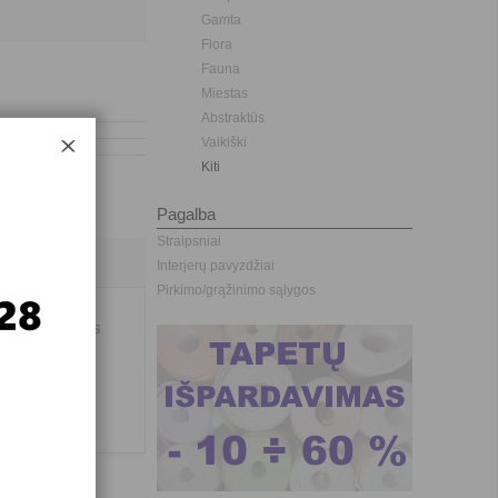
Gamta
Flora
Fauna
Miestas
Abstraktūs
Vaikiški
Kiti
Pagalba
Straipsniai
Interjerų pavyzdžiai
Pirkimo/grąžinimo sąlygos
 didelės sienos