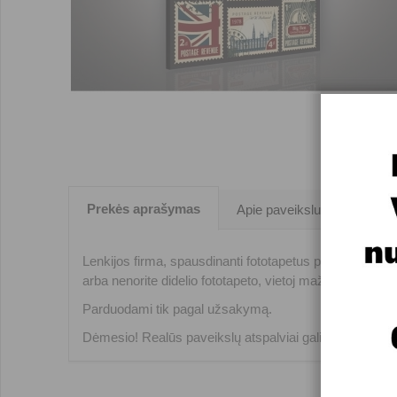
Prekės aprašymas
Apie paveikslus
Lenkijos firma, spausdinanti fototapetus prekiniu ženklu
arba nenorite didelio fototapeto, vietoj mažo fototapeto 
Parduodami tik pagal užsakymą.
Dėmesio! Realūs paveikslų atspalviai gali nežymiai ski