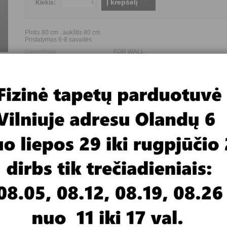
Į krepšelį
Kiekis:
Plotis 80 cm , aukštis 80 cm
Pristatymas 6-8 savaitės
Gamintojas
FOR WALL
Paveikslo tematika
Kiti
Paveikslo dalių skaičius
1
Paveikslo dydis (plotis*aukštis)
80*80 cm
 For Wall, gamina ir paveikslus - interjero dekoracijas. Jeigu neturite
geriau siūlyčiau kabinti vienos ar kelių dalių paveikslą.
rtis nuo pavyzdžio monitoriuje.