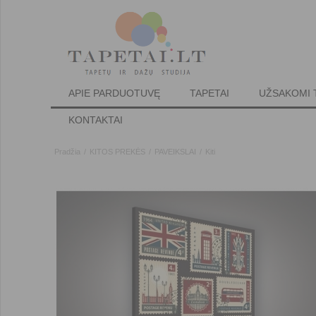
APIE PARDUOTUVĘ
TAPETAI
UŽSAKOMI 
KONTAKTAI
Pradžia
/
KITOS PREKĖS
/
PAVEIKSLAI
/
Kiti