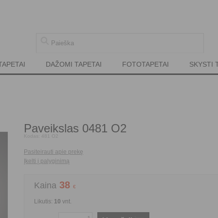
TAPETAI
DAŽOMI TAPETAI
FOTOTAPETAI
SKYSTI 
Paveikslas 0481 O2
Kodas:
481 O2
Pasiteirauti apie prekę
Įkelti į palyginimą
38
Kaina
€
Likutis:
10
vnt.