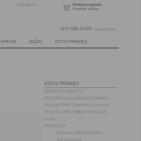
Prisijungimas
Prekių krepšelis
Krepšelis tuščias.
+370 686 27522
Susisiekime
TAPETAI
DAŽAI
KITOS PREKĖS
KITOS PREKĖS
DEKORO ELEMENTAI
POLISTIROLO (putplasčio) GAMINIAI
POLIURETANO GAMINIAI (Europlast)
PATALPŲ APŠILTINIMAS IŠ VIDAUS
KLIJAI
PAVEIKSLAI
Paveikslų IŠPARDAVIMAS
Visi paveikslai