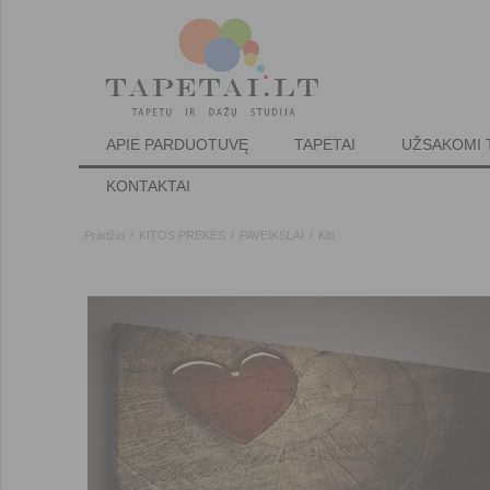
APIE PARDUOTUVĘ
TAPETAI
UŽSAKOMI 
KONTAKTAI
Pradžia
/
KITOS PREKĖS
/
PAVEIKSLAI
/
Kiti