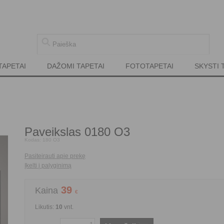
TAPETAI
DAŽOMI TAPETAI
FOTOTAPETAI
SKYSTI 
Paveikslas 0180 O3
Kodas:
180 O3
Pasiteirauti apie prekę
Įkelti į palyginimą
39
Kaina
€
Likutis:
10
vnt.