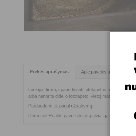
Prekės aprašymas
Apie paveikslus
Lenkijos firma, spausdinanti fototapetus prekiniu ženklu
arba nenorite didelio fototapeto, vietoj mažo fototapeto 
Parduodami tik pagal užsakymą.
Dėmesio! Realūs paveikslų atspalviai gali nežymiai ski