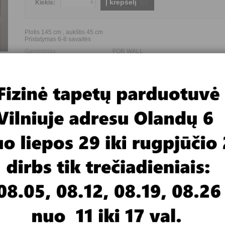
Į krepšelį
Kiekis:
Plotis 145 cm , aukštis 45 cm
Pristatymas 6-8 savaitės
Gamintojas
FOR WALL
Paveikslo tematika
Kiti
Paveikslo dalių skaičius
1
Paveikslo dydis (plotis*aukštis)
145*45 cm
 For Wall, gamina ir paveikslus - interjero dekoracijas. Jeigu neturite
geriau siūlyčiau kabinti vienos ar kelių dalių paveikslą.
rtis nuo pavyzdžio monitoriuje.