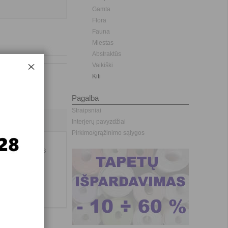
Gamta
Flora
Fauna
Miestas
Abstraktūs
Vaikiški
Kiti
Pagalba
Straipsniai
Interjerų pavyzdžiai
Pirkimo/grąžinimo sąlygos
 didelės sienos