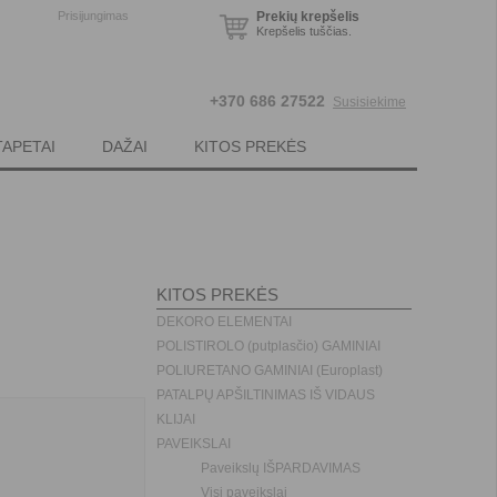
Prisijungimas
Prekių krepšelis
Krepšelis tuščias.
+370 686 27522
Susisiekime
TAPETAI
DAŽAI
KITOS PREKĖS
KITOS PREKĖS
DEKORO ELEMENTAI
POLISTIROLO (putplasčio) GAMINIAI
POLIURETANO GAMINIAI (Europlast)
PATALPŲ APŠILTINIMAS IŠ VIDAUS
KLIJAI
PAVEIKSLAI
Paveikslų IŠPARDAVIMAS
Visi paveikslai