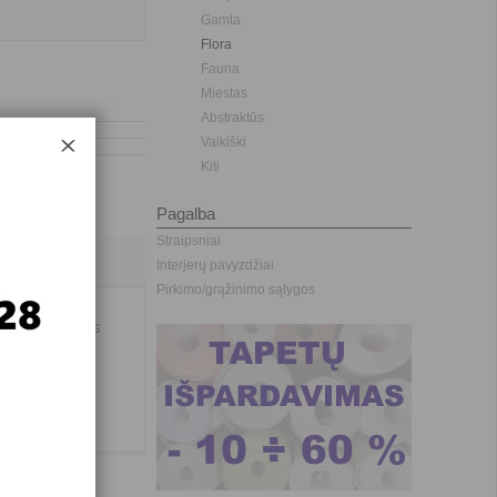
Gamta
Flora
Fauna
Miestas
Abstraktūs
Vaikiški
Kiti
Pagalba
Straipsniai
Interjerų pavyzdžiai
Pirkimo/grąžinimo sąlygos
 didelės sienos