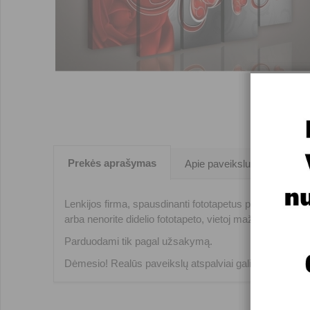
Prekės aprašymas
Apie paveikslus
Lenkijos firma, spausdinanti fototapetus prekiniu ženklu
arba nenorite didelio fototapeto, vietoj mažo fototapeto 
Parduodami tik pagal užsakymą.
Dėmesio! Realūs paveikslų atspalviai gali nežymiai ski