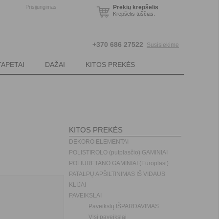
Prisijungimas
Prekių krepšelis
Krepšelis tuščias.
+370 686 27522
Susisiekime
TAPETAI
DAŽAI
KITOS PREKĖS
KITOS PREKĖS
DEKORO ELEMENTAI
POLISTIROLO (putplasčio) GAMINIAI
POLIURETANO GAMINIAI (Europlast)
PATALPŲ APŠILTINIMAS IŠ VIDAUS
KLIJAI
PAVEIKSLAI
Paveikslų IŠPARDAVIMAS
Visi paveikslai