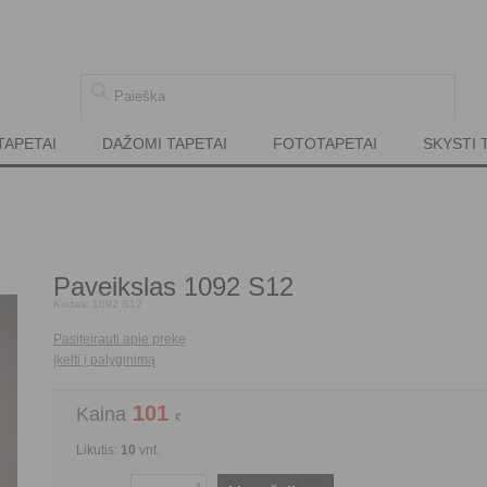
TAPETAI
DAŽOMI TAPETAI
FOTOTAPETAI
SKYSTI 
Paveikslas 1092 S12
Kodas:
1092 S12
Pasiteirauti apie prekę
Įkelti į palyginimą
101
Kaina
€
Likutis:
10
vnt.