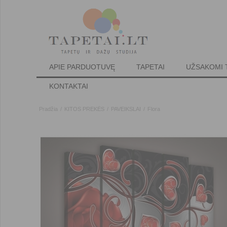
APIE PARDUOTUVĘ
TAPETAI
UŽSAKOMI 
KONTAKTAI
Pradžia
/
KITOS PREKĖS
/
PAVEIKSLAI
/
Flora