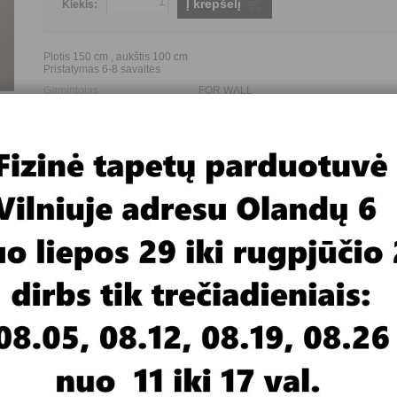
Į krepšelį
Kiekis:
Plotis 150 cm , aukštis 100 cm
Pristatymas 6-8 savaitės
Gamintojas
FOR WALL
Paveikslo tematika
Flora
Paveikslo dalių skaičius
5
Paveikslo dydis (plotis*aukštis)
150*100 cm
 For Wall, gamina ir paveikslus - interjero dekoracijas. Jeigu neturite
geriau siūlyčiau kabinti vienos ar kelių dalių paveikslą.
rtis nuo pavyzdžio monitoriuje.