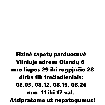
Kodas:
1.56.033
Pasiteirauti apie prekę
50
Kaina
€
Likutis:
0
vnt.
Diametras 46 cm
Iškilumas 5,5 cm
EUROPLAST
Rozetės diametras
nuo 40 iki 59,9 cm