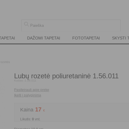
TAPETAI
DAŽOMI TAPETAI
FOTOTAPETAI
SKYSTI 
rozetės
Lubų rozetė poliuretaninė 1.56.011
Kodas:
1.56.011
Pasiteirauti apie prekę
Įkelti į palyginimą
17
Kaina
€
Likutis:
0
vnt.