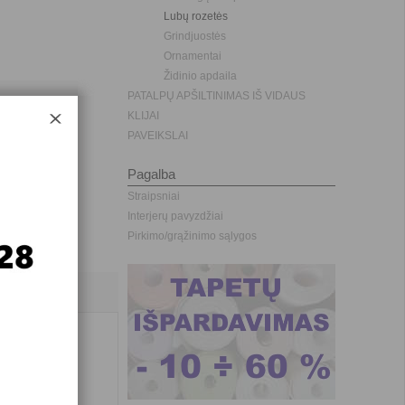
Lubų rozetės
Grindjuostės
Ornamentai
Židinio apdaila
PATALPŲ APŠILTINIMAS IŠ VIDAUS
KLIJAI
PAVEIKSLAI
Pagalba
Straipsniai
Interjerų pavyzdžiai
Pirkimo/grąžinimo sąlygos
sį.