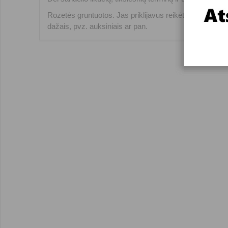
Rozetės gruntuotos. Jas priklijavus reikėtų du kartus da
dažais, pvz. auksiniais ar pan.