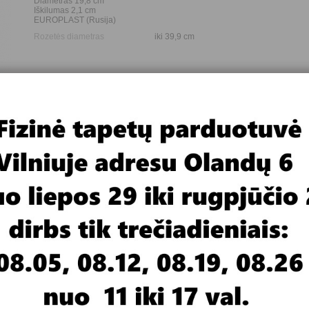
Diametras 19,8 cm
Iškilumas 2,1 cm
EUROPLAST (Rusija)
Rozetės diametras
iki 39,9 cm
trunka 3-4 dienas. Jei nėra sandėlyje, pristatymas užtruktų apie mėne
ipkitės telefonu 8 686 27522 arba el. paštu info@tapetai.lt .