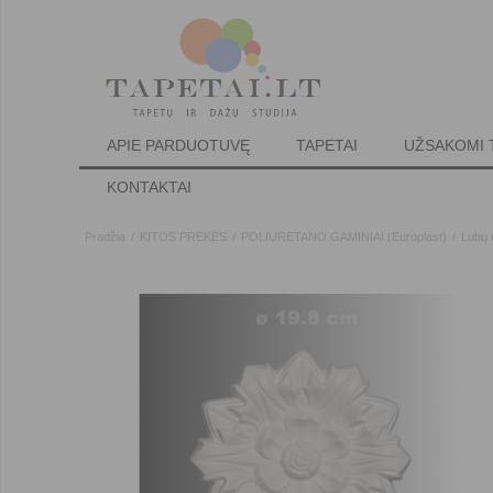
APIE PARDUOTUVĘ
TAPETAI
UŽSAKOMI 
KONTAKTAI
Pradžia
/
KITOS PREKĖS
/
POLIURETANO GAMINIAI (Europlast)
/
Lubų 