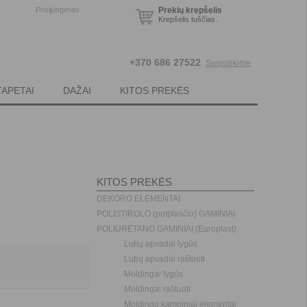
Prisijungimas
Prekių krepšelis
Krepšelis tuščias.
+370 686 27522
Susisiekime
TAPETAI
DAŽAI
KITOS PREKĖS
KITOS PREKĖS
DEKORO ELEMENTAI
POLISTIROLO (putplasčio) GAMINIAI
POLIURETANO GAMINIAI (Europlast)
Lubų apvadai lygūs
Lubų apvadai raštuoti
Moldingai lygūs
Moldingai raštuoti
Moldingų kampiniai elementai