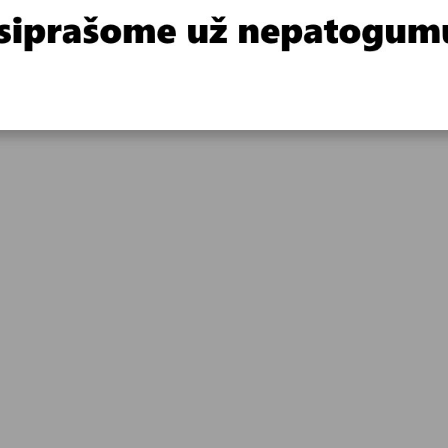
žyti tais pačiais, kaip ir lubos dažais. Bet galima dažyti ir kokiais no