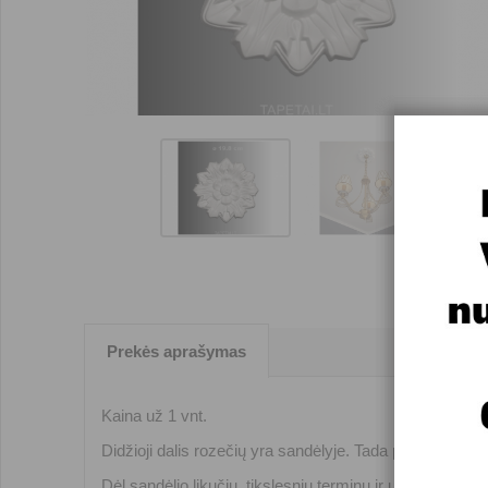
Prekės aprašymas
Kaina už 1 vnt.
Didžioji dalis rozečių yra sandėlyje. Tada pristatymas 
Dėl sandėlio likučių, tikslesnių terminų ir užsakymo kre