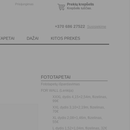
Prisijungimas
Prekių krepšelis
Krepšelis tuščias.
+370 686 27522
Susisiekime
TAPETAI
DAŽAI
KITOS PREKĖS
FOTOTAPETAI
Fototapetų išpardavimas
FOR WALL (Lenkija)
XXXL dydis 4,15×2,54m, flizelinas,
99€
XXL dydis 3,10×2,19m, flizelinas,
70€
XL dydis 2,08×1,46m, flizelinas,
55€
L dydis 1,52×1,04m, flizelinas, 32€