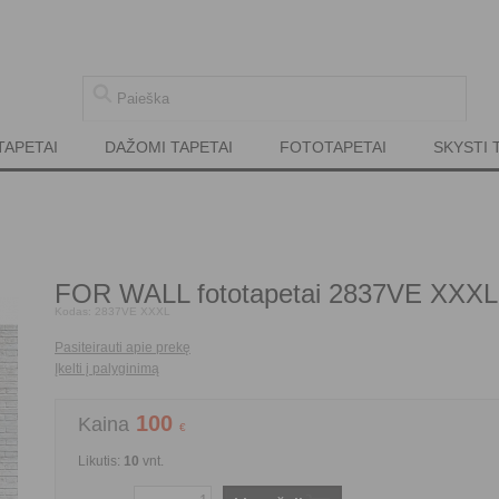
TAPETAI
DAŽOMI TAPETAI
FOTOTAPETAI
SKYSTI 
FOR WALL fototapetai 2837VE XXXL
Kodas:
2837VE XXXL
Pasiteirauti apie prekę
Įkelti į palyginimą
100
Kaina
€
Likutis:
10
vnt.