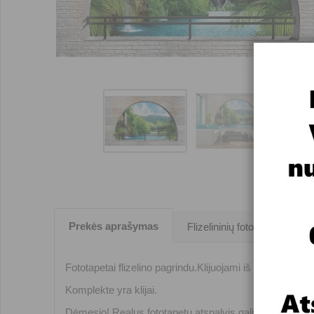
Prekės aprašymas
Flizelininių fototapetų klijav
Fototapetai flizelino pagrindu.Klijuojami iš keturių 1,04
Komplekte yra klijai.
Dėmesio! Realus fototapetų atspalvis gali nežymiai ski