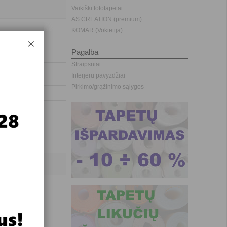
Vaikiški fototapetai
AS CREATION (premium)
KOMAR (Vokietija)
Pagalba
Straipsniai
Interjerų pavyzdžiai
Pirkimo/grąžinimo sąlygos