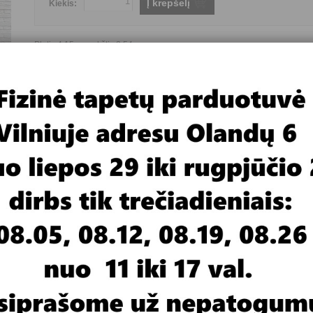
Į krepšelį
Kiekis:
Plotis 4,15m , aukštis 2,54m
Fototapetai flizelino pagrindu
Pristatymas 4-6 savaitės
Gamintojas
FOR WALL
Yra prekyboje ar užsakomi
Užsakomi
Fototapeto pagrindas
Flizelinas
Fototapeto tematika
Gamta
Fototapeto plotis
daugiau kaip 4 metrai
Fototapeto aukštis
daugiau kaip 2 metrai
Fototapeto kaina
nuo 100 iki 199,99 €
imas
Video medžiaga
m pločio juostų per visą fototapetų aukštį.
rtis nuo pavyzdžio monitoriuje.