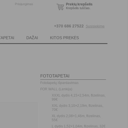
Prisijungimas
Prekių krepšelis
Krepšelis tuščias.
+370 686 27522
Susisiekime
TAPETAI
DAŽAI
KITOS PREKĖS
FOTOTAPETAI
Fototapetų išpardavimas
FOR WALL (Lenkija)
XXXL dydis 4,15×2,54m, flizelinas,
99€
XXL dydis 3,10×2,19m, flizelinas,
70€
XL dydis 2,08×1,46m, flizelinas,
55€
L dydis 1,52×1,04m, flizelinas, 32€