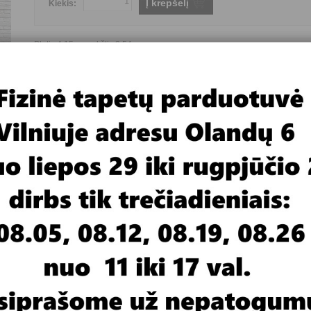
Į krepšelį
Kiekis:
Plotis 4,15m , aukštis 2,54m
Fototapetai flizelino pagrindu
Pristatymas 4-6 savaitės
Gamintojas
FOR WALL
Yra prekyboje ar užsakomi
Užsakomi
Fototapeto pagrindas
Flizelinas
Fototapeto tematika
Gamta
Fototapeto plotis
daugiau kaip 4 metrai
Fototapeto aukštis
daugiau kaip 2 metrai
Fototapeto kaina
nuo 100 iki 199,99 €
imas
Video medžiaga
m pločio juostų per visą fototapetų aukštį.
rtis nuo pavyzdžio monitoriuje.