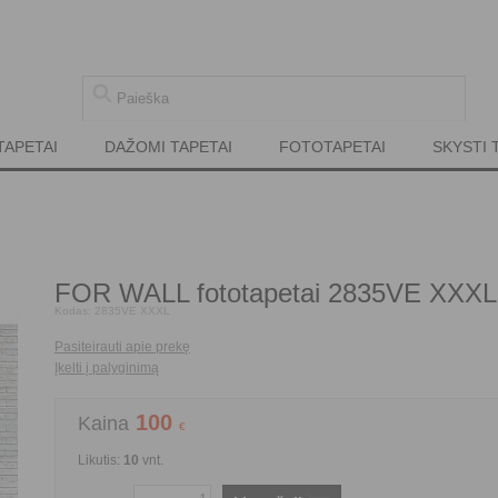
TAPETAI
DAŽOMI TAPETAI
FOTOTAPETAI
SKYSTI 
FOR WALL fototapetai 2835VE XXXL
Kodas:
2835VE XXXL
Pasiteirauti apie prekę
Įkelti į palyginimą
100
Kaina
€
Likutis:
10
vnt.