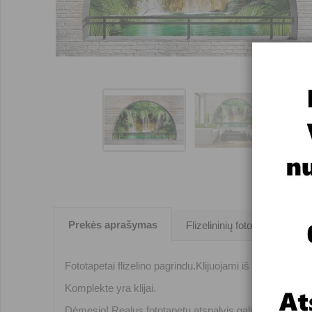
Prekės aprašymas
Flizelininių fototapetų klijav
Fototapetai flizelino pagrindu.Klijuojami iš keturių 1,04
Komplekte yra klijai.
Dėmesio! Realus fototapetų atspalvis gali nežymiai ski