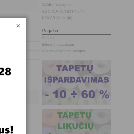
Vaikiški fototapetai
AS CREATION (premium)
KOMAR (Vokietija)
Pagalba
Straipsniai
Interjerų pavyzdžiai
Pirkimo/grąžinimo sąlygos