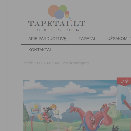
APIE PARDUOTUVĘ
TAPETAI
UŽSAKOMI 
KONTAKTAI
Pradžia
/
FOTOTAPETAI
/
Vaikiški fototapetai
%
%
-30
-30