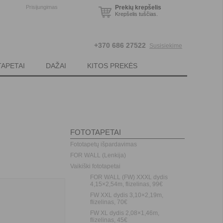
Prisijungimas
Prekių krepšelis
Krepšelis tuščias.
+370 686 27522
Susisiekime
TAPETAI
DAŽAI
KITOS PREKĖS
FOTOTAPETAI
%
-30
Fototapetų išpardavimas
FOR WALL (Lenkija)
Vaikiški fototapetai
FOR WALL (FW) XXXL dydis
4,15×2,54m, flizelinas, 99€
FW XXL dydis 3,10×2,19m,
flizelinas, 70€
FW XL dydis 2,08×1,46m,
flizelinas, 45€