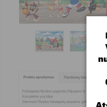
Prekės aprašymas
Flizelininių fototapetų klijav
Fototapetai flizelino pagrindu.Klijuojami iš trijų 1,04m p
Komplekte yra klijai.
Dėmesio! Realus fototapetų atspalvis gali nežymiai ski