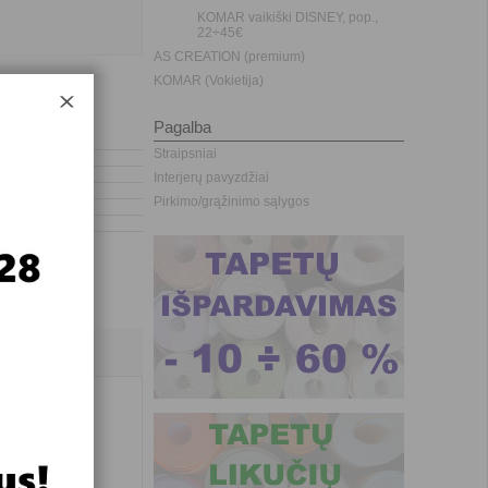
KOMAR vaikiški DISNEY, pop.,
22÷45€
AS CREATION (premium)
KOMAR (Vokietija)
Pagalba
Straipsniai
Interjerų pavyzdžiai
Pirkimo/grąžinimo sąlygos