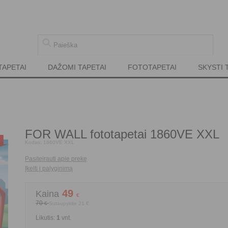
TAPETAI
DAŽOMI TAPETAI
FOTOTAPETAI
SKYSTI 
FOR WALL fototapetai 1860VE XXL
%
-30
Kodas:
1860VE XXL
Pasiteirauti apie prekę
Įkelti į palyginimą
49
Kaina
€
70
€
Sutaupykite
21
€
Likutis:
1
vnt.