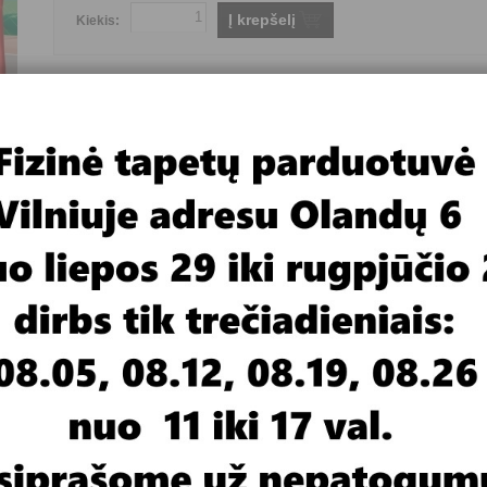
Į krepšelį
Kiekis:
Plotis 3,12m , aukštis 2,19m
Fototapetai flizelino pagrindu
Pristatymas 2-3 dienos
Gamintojas
FOR WALL
Yra prekyboje ar užsakomi
Yra prekyboje
Fototapeto pagrindas
Flizelinas
Fototapeto tematika
Vaikiški
Fototapeto plotis
nuo 3 iki 4 metrų
Fototapeto aukštis
daugiau kaip 2 metrai
Fototapeto kaina
nuo 50 iki 74,99 €
imas
Video medžiaga
ločio juostų per visą fototapetų aukštį.
rtis nuo pavyzdžio monitoriuje.