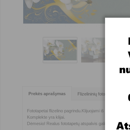
Prekės aprašymas
Flizelininių fototapetų klijav
Fototapetai flizelino pagrindu.Klijuojami iš vienos 1,04m
Komplekte yra klijai.
Dėmesio! Realus fototapetų atspalvis gali nežymiai ski