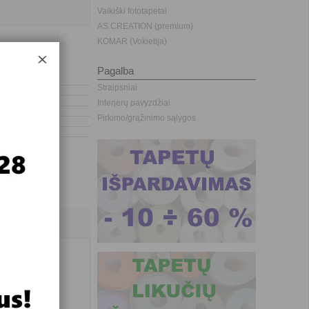
Vaikiški fototapetai
AS CREATION (premium)
KOMAR (Vokietija)
Pagalba
Straipsniai
Interjerų pavyzdžiai
Pirkimo/grąžinimo sąlygos