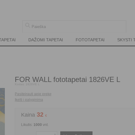
TAPETAI
DAŽOMI TAPETAI
FOTOTAPETAI
SKYSTI 
FOR WALL fototapetai 1826VE L
Kodas:
1826VE L
Pasiteirauti apie prekę
Įkelti į palyginimą
32
Kaina
€
Likutis:
1000
vnt.