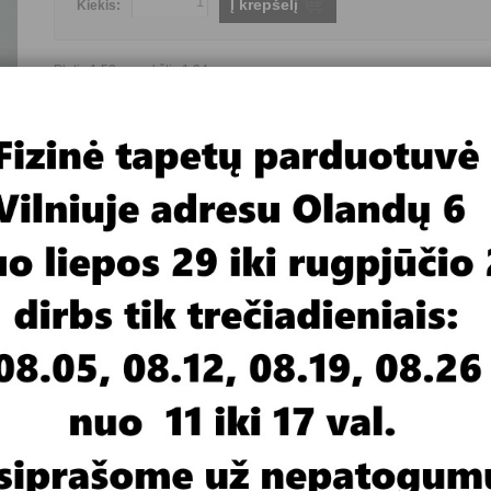
Į krepšelį
Kiekis:
Plotis 1,52m , aukštis 1,04m
Fototapetai flizelino pagrindu
Pristatymas 4-6 savaitės
Gamintojas
FOR WALL
Yra prekyboje ar užsakomi
Užsakomi
Fototapeto pagrindas
Flizelinas
Fototapeto tematika
Flora
Fototapeto plotis
nuo 1 iki 2 metrų
Fototapeto aukštis
nuo 1 iki 2 metrų
Fototapeto kaina
iki 29,99 €
imas
Video medžiaga
 pločio juostos.
rtis nuo pavyzdžio monitoriuje.