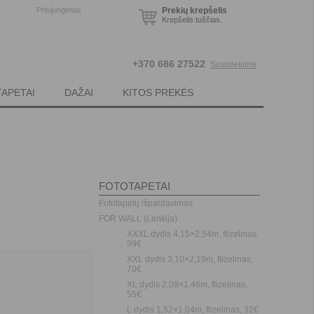
Prisijungimas
Prekių krepšelis
Krepšelis tuščias.
+370 686 27522
Susisiekime
TAPETAI
DAŽAI
KITOS PREKĖS
FOTOTAPETAI
Fototapetų išpardavimas
FOR WALL (Lenkija)
XXXL dydis 4,15×2,54m, flizelinas,
99€
XXL dydis 3,10×2,19m, flizelinas,
70€
XL dydis 2,08×1,46m, flizelinas,
55€
L dydis 1,52×1,04m, flizelinas, 32€