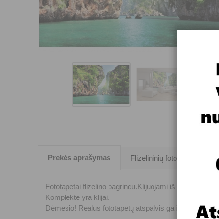
Prekės aprašymas
Flizelininių fototapetų klijav
Fototapetai flizelino pagrindu.Klijuojami iš dviejų 1,04m
Komplekte yra klijai.
Dėmesio! Realus fototapetų atspalvis gali nežymiai ski