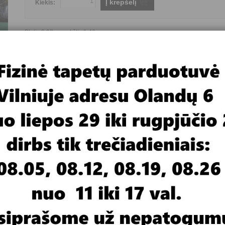
Į krepšelį
Kiekis:
Plotis 2,08m , aukštis 1,46m
Fototapetai flizelino pagrindu
Pristatymas 4-6 savaitės
Gamintojas
FOR WALL
Yra prekyboje ar užsakomi
Užsakomi
Fototapeto pagrindas
Flizelinas
Fototapeto tematika
Gamta
Fototapeto plotis
nuo 2 iki 3 metrų
Fototapeto aukštis
nuo 1 iki 2 metrų
Fototapeto kaina
nuo 30 iki 49,99 €
imas
Video medžiaga
 pločio juostų per visą fototapetų aukštį.
rtis nuo pavyzdžio monitoriuje.