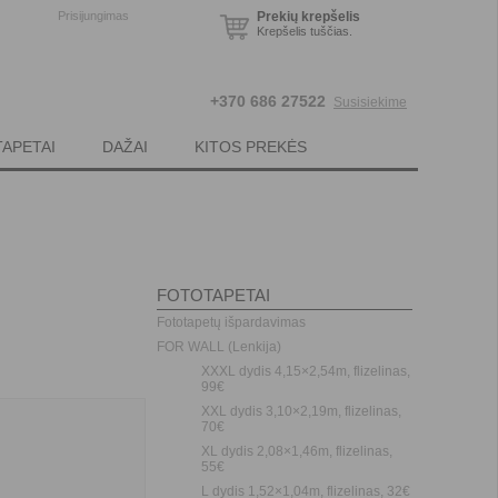
Prisijungimas
Prekių krepšelis
Krepšelis tuščias.
+370 686 27522
Susisiekime
TAPETAI
DAŽAI
KITOS PREKĖS
FOTOTAPETAI
Fototapetų išpardavimas
FOR WALL (Lenkija)
XXXL dydis 4,15×2,54m, flizelinas,
99€
XXL dydis 3,10×2,19m, flizelinas,
70€
XL dydis 2,08×1,46m, flizelinas,
55€
L dydis 1,52×1,04m, flizelinas, 32€