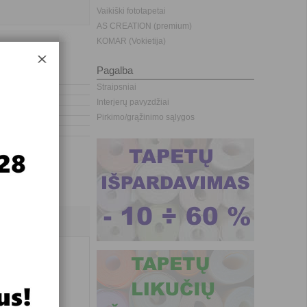
Vaikiški fototapetai
AS CREATION (premium)
KOMAR (Vokietija)
Pagalba
Straipsniai
Interjerų pavyzdžiai
Pirkimo/grąžinimo sąlygos