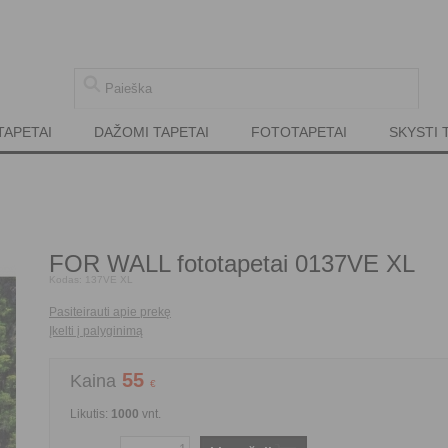
TAPETAI
DAŽOMI TAPETAI
FOTOTAPETAI
SKYSTI 
FOR WALL fototapetai 0137VE XL
Kodas:
137VE XL
Pasiteirauti apie prekę
Įkelti į palyginimą
55
Kaina
€
Likutis:
1000
vnt.