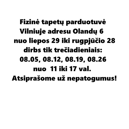
%
%
-55
-61